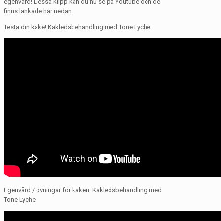
egenvård! Dessa klipp kan du nu se på Youtube och de
finns länkade här nedan.
Testa din käke! Käkledsbehandling med Tone Lyche
Egenvård / övningar för käken. Käkledsbehandling med
Tone Lyche