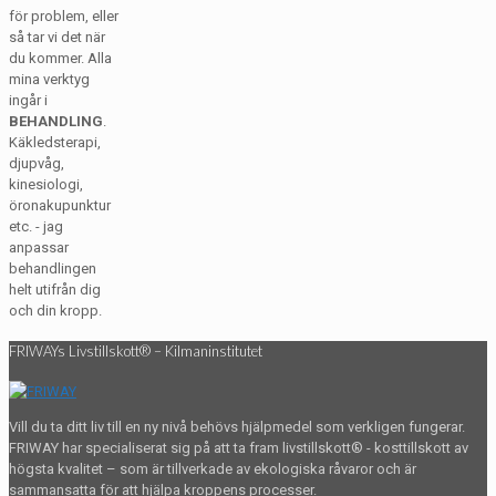
för problem, eller
så tar vi det när
du kommer. Alla
mina verktyg
ingår i
BEHANDLING
.
Käkledsterapi,
djupvåg,
kinesiologi,
öronakupunktur
etc. - jag
anpassar
behandlingen
helt utifrån dig
och din kropp.
FRIWAYs Livstillskott® – Kilmaninstitutet
Vill du ta ditt liv till en ny nivå behövs hjälpmedel som verkligen fungerar.
FRIWAY har specialiserat sig på att ta fram livstillskott® - kosttillskott av
högsta kvalitet – som är tillverkade av ekologiska råvaror och är
sammansatta för att hjälpa kroppens processer.