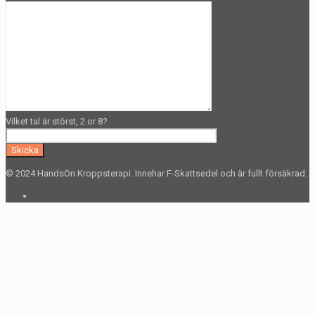
Vilket tal är störst, 2 or 8?
© 2024 HandsOn Kroppsterapi. Innehar F-Skattsedel och är fullt försäkrad.