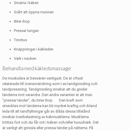
Smärta i käken
Svårt att öppna munnen
Biter ihop
Pressar tungan
Tinnitus
Knäppningar i käkleden
Värk i nacken
Behandla med käkledsmassage
De muskulära är besvären vanligast. De är oftast
relaterade till överanvändning som t.ex tandgnissling och
tandpressning. Tandgnissling innebär att du gnider
tänderna mot varandra. Den andra varianten är att man
"pressar tänder", du biter ihop. Den kraft som
utvecklas mot tänderna kan bli mycket kraftig och ibland
leda till att tandfyllningar går av. Båda dessa tillstånd
innebär överbelastning av käkmusklerna. Musklerna
tröttas fort och du får ont i käken och/eller huvudvärk. Det
är vanligt att gnissla eller pressa tänder på nätterna. På