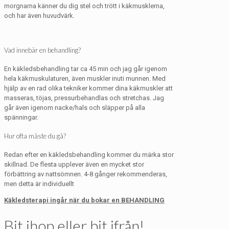
morgnarna känner du dig stel och trött i käkmusklerna,
och har även huvudvärk.
Vad innebär en behandling?
En käkledsbehandling tar ca 45 min och jag går igenom
hela käkmuskulaturen, även muskler inuti munnen. Med
hjälp av en rad olika tekniker kommer dina käkmuskler att
masseras, töjas, pressurbehandlas och stretchas. Jag
går även igenom nacke/hals och släpper på alla
spänningar.
Hur ofta måste du gå?
Redan efter en käkledsbehandling kommer du märka stor
skillnad. De flesta upplever även en mycket stor
förbättring av nattsömnen. 4-8 gånger rekommenderas,
men detta är individuellt
Käkledsterapi ingår när du bokar en BEHANDLING
Bit ihop eller bit ifrån!