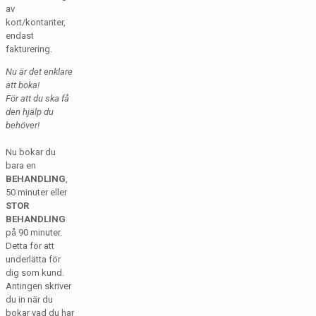
av
kort/kontanter,
endast
fakturering.
Nu är det enklare
att boka!
För att du ska få
den hjälp du
behöver!
Nu bokar du
bara en
BEHANDLING
,
50 minuter eller
STOR
BEHANDLING
på 90 minuter.
Detta för att
underlätta för
dig som kund.
Antingen skriver
du in när du
bokar vad du har