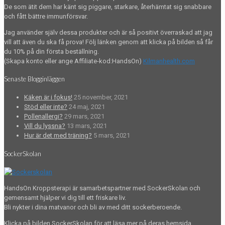
De som ätit dem har känt sig piggare, starkare, återhämtat sig snabbare
och fått bättre immunförsvar.
Jag använder själv dessa produkter och är så positivt överraskad att jag
vill att även du ska få prova! Följ länken genom att klicka på bilden så får
du 10% på din första beställning.
(Skapa konto eller ange Affiliate-kod:HandsOn)
Kilmanhealth.com
Senaste Blogginläggen
Käken är i fokus!
25 november, 2021
Stöd eller inte?
24 maj, 2021
Pollenallergi?
29 mars, 2021
Vill du lyssna?
13 mars, 2021
Hur är det med träning?
5 mars, 2021
SockerSkolan
HandsOn Kroppsterapi är samarbetspartner med SockerSkolan och
gemensamt hjälper vi dig till ett friskare liv.
Bli nykter i dina matvanor och bli av med ditt sockerberoende.
Klicka på bilden SockerSkolan för att läsa mer på deras hemsida.