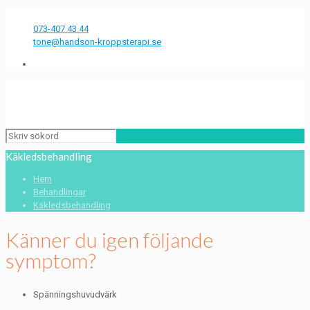
Några frågor?
073-407 43 44
tone@handson-kroppsterapi.se
Käkledsbehandling
Hem
Behandlingar
Käkledsbehandling
Känner du igen följande
symptom?
Spänningshuvudvärk