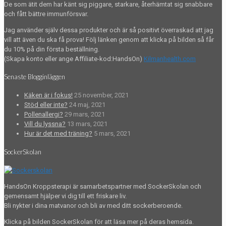
De som ätit dem har känt sig piggare, starkare, återhämtat sig snabbare
och fått bättre immunförsvar.
Jag använder själv dessa produkter och är så positivt överraskad att jag
vill att även du ska få prova! Följ länken genom att klicka på bilden så får
du 10% på din första beställning.
(Skapa konto eller ange Affiliate-kod:HandsOn)
Kilmanhealth.com
Senaste Blogginläggen
Käken är i fokus!
25 november, 2021
Stöd eller inte?
24 maj, 2021
Pollenallergi?
29 mars, 2021
Vill du lyssna?
13 mars, 2021
Hur är det med träning?
5 mars, 2021
SockerSkolan
HandsOn Kroppsterapi är samarbetspartner med SockerSkolan och
gemensamt hjälper vi dig till ett friskare liv.
Bli nykter i dina matvanor och bli av med ditt sockerberoende.
Klicka på bilden SockerSkolan för att läsa mer på deras hemsida.