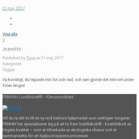
21 maj, 2017
Visa alla
0
Jeanette
Published by
Tone
av
21 maj, 2017
Kategorier
Taggar
Va konstigt, du tejpade min fot och vad, och sen gjorde det inte ont under
foten längre!
FRIWAYs Livstillskott® – Kilmaninstitutet
Vill du ta ditt liv till en ny nivå behövs hjälpmedel som verkligen fungerar.
FRIWAY har specialiserat sig på att ta fram livstillskott® - kosttillskott av
högsta kvalitet – som är tillverkade av ekologiska råvaror och är
sammansatta för att hjälpa kroppens processer.