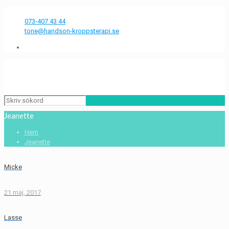
Några frågor?
073-407 43 44
tone@handson-kroppsterapi.se
Jeanette
Hem
Jeanette
Micke
21 maj, 2017
Lasse